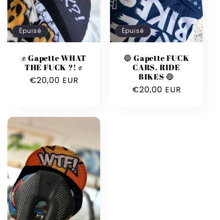
Épuisé
Épuisé
✊ Gapette WHAT
🔵 Gapette FUCK
THE FUCK ?! ✊
CARS, RIDE
BIKES 🔵
Prix
€20,00 EUR
Prix
€20,00 EUR
habituel
habituel