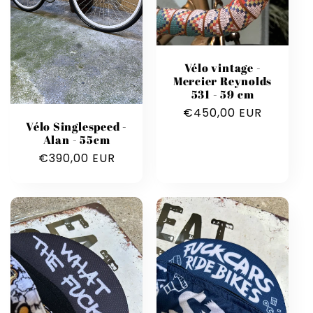
Vélo vintage -
Mercier Reynolds
531 - 59 cm
Prix
€450,00 EUR
Vélo Singlespeed -
habituel
Alan - 55cm
Prix
€390,00 EUR
habituel