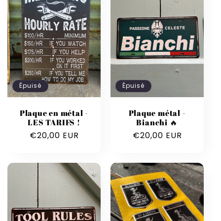
Épuisé
Épuisé
Plaque en métal -
Plaque métal -
LES TARIFS !
Bianchi 🔥
Prix
€20,00 EUR
Prix
€20,00 EUR
habituel
habituel