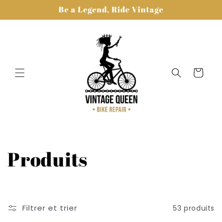
et
Be a Legend, Ride Vintage
passer
au
contenu
Panier
C
Produits
o
l
Filtrer et trier
53 produits