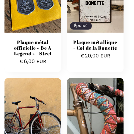
Épuisé
Plaque métal
Plaque métallique
officielle « Be A
- Col de la Bonette
Legend » - Steel
Prix
€20,00 EUR
Prix
€6,00 EUR
habituel
habituel