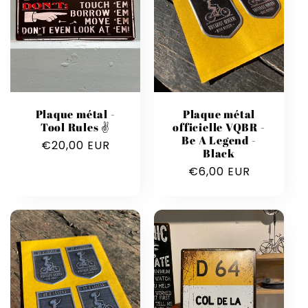
Plaque métal -
Plaque métal
Tool Rules ✌️
officielle VQBR -
Be A Legend -
Prix
€20,00 EUR
Black
habituel
Prix
€6,00 EUR
habituel