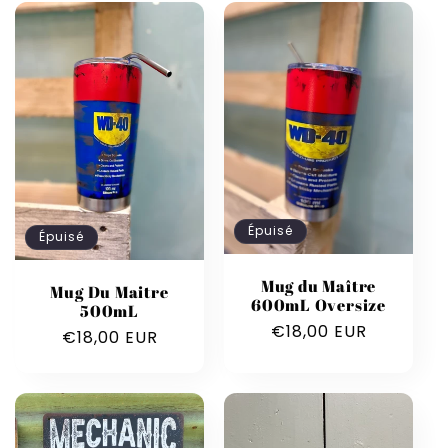
l
e
c
t
i
Épuisé
Épuisé
o
Mug du Maître
n
Mug Du Maitre
600mL Oversize
500mL
Prix
€18,00 EUR
:
Prix
€18,00 EUR
habituel
habituel